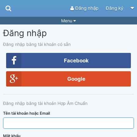
Đăng nhập
Đăng ký
Menu
Đăng nhập
Bài hát
Guitar Tabs
Playlist
Hợp âm
Đăng nhập bằng tài khoản có sẵn
Điệu bài hát
Thể loại
Facebook
Tìm theo hợp âm
Tải ứng dụng
Google
Yêu cầu hợp âm
Thành Viên
Khóa học
Quản lý
87
Đăng nhập bằng tài khoản Hợp Âm Chuẩn
Tắt quảng cáo
Tên tài khoản hoặc Email
Mật khẩu