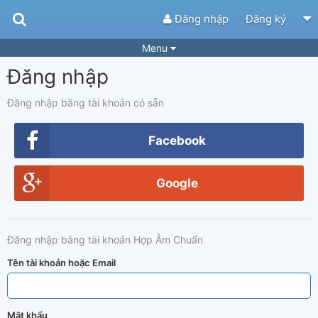
Đăng nhập
Đăng ký
Menu
Đăng nhập
Bài hát
Guitar Tabs
Playlist
Hợp âm
Đăng nhập bằng tài khoản có sẵn
Điệu bài hát
Thể loại
Facebook
Tìm theo hợp âm
Tải ứng dụng
Google
Yêu cầu hợp âm
Thành Viên
Khóa học
Quản lý
51
Đăng nhập bằng tài khoản Hợp Âm Chuẩn
Tắt quảng cáo
Tên tài khoản hoặc Email
Mật khẩu