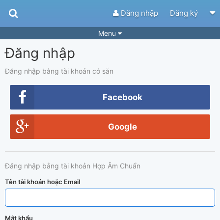
Đăng nhập
Đăng ký
Menu
Đăng nhập
Bài hát
Guitar Tabs
Playlist
Hợp âm
Đăng nhập bằng tài khoản có sẵn
Điệu bài hát
Thể loại
Facebook
Tìm theo hợp âm
Tải ứng dụng
Google
Yêu cầu hợp âm
Thành Viên
Khóa học
Quản lý
76
Đăng nhập bằng tài khoản Hợp Âm Chuẩn
Tắt quảng cáo
Tên tài khoản hoặc Email
Mật khẩu