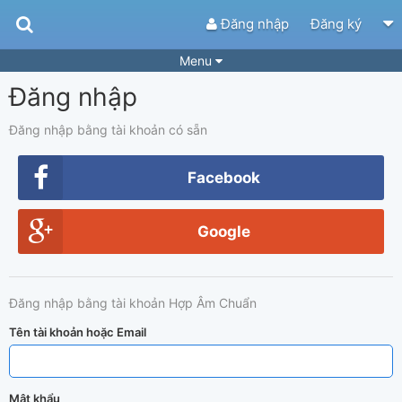
Đăng nhập
Đăng ký
Menu
Đăng nhập
Bài hát
Guitar Tabs
Playlist
Hợp âm
Đăng nhập bằng tài khoản có sẵn
Điệu bài hát
Thể loại
Facebook
Tìm theo hợp âm
Tải ứng dụng
Google
Yêu cầu hợp âm
Thành Viên
Khóa học
Quản lý
65
Đăng nhập bằng tài khoản Hợp Âm Chuẩn
Tắt quảng cáo
Tên tài khoản hoặc Email
Mật khẩu