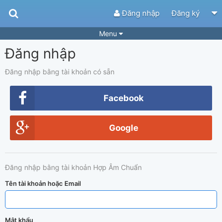
Đăng nhập
Đăng ký
Menu
Đăng nhập
Bài hát
Guitar Tabs
Playlist
Hợp âm
Đăng nhập bằng tài khoản có sẵn
Điệu bài hát
Thể loại
Facebook
Tìm theo hợp âm
Tải ứng dụng
Google
Yêu cầu hợp âm
Thành Viên
Khóa học
Quản lý
52
Đăng nhập bằng tài khoản Hợp Âm Chuẩn
Tắt quảng cáo
Tên tài khoản hoặc Email
Mật khẩu