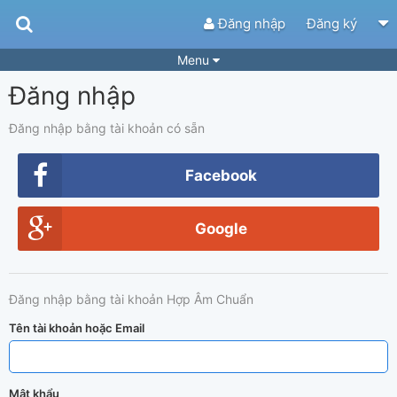
Đăng nhập
Đăng ký
Menu
Đăng nhập
Bài hát
Guitar Tabs
Playlist
Hợp âm
Đăng nhập bằng tài khoản có sẵn
Điệu bài hát
Thể loại
Facebook
Tìm theo hợp âm
Tải ứng dụng
Google
Yêu cầu hợp âm
Thành Viên
Khóa học
Quản lý
63
Đăng nhập bằng tài khoản Hợp Âm Chuẩn
Tắt quảng cáo
Tên tài khoản hoặc Email
Mật khẩu