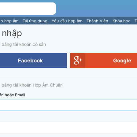
eo hợp âm
Tải ứng dụng
Yêu cầu hợp âm
Thành Viên
Khóa học
T
 nhập
 bằng tài khoản có sẵn
Facebook
Google
 bằng tài khoản Hợp Âm Chuẩn
ản hoặc Email