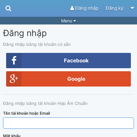
Đăng nhập
Đăng ký
Menu
Đăng nhập
Bài hát
Guitar Tabs
Playlist
Hợp âm
Đăng nhập bằng tài khoản có sẵn
Điệu bài hát
Thể loại
Facebook
Tìm theo hợp âm
Tải ứng dụng
Google
Yêu cầu hợp âm
Thành Viên
Khóa học
Quản lý
68
Đăng nhập bằng tài khoản Hợp Âm Chuẩn
Tắt quảng cáo
Tên tài khoản hoặc Email
Mật khẩu