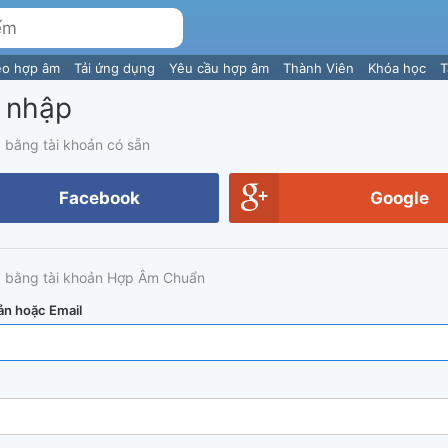
eo hợp âm
Tải ứng dụng
Yêu cầu hợp âm
Thành Viên
Khóa học
T
 nhập
 bằng tài khoản có sẵn
Facebook
Google
 bằng tài khoản Hợp Âm Chuẩn
ản hoặc Email