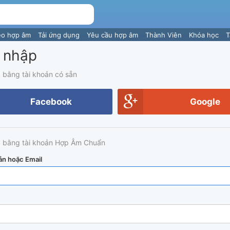
eo hợp âm
Tải ứng dụng
Yêu cầu hợp âm
Thành Viên
Khóa học
T
 nhập
 bằng tài khoản có sẵn
Facebook
Google
 bằng tài khoản Hợp Âm Chuẩn
ản hoặc Email