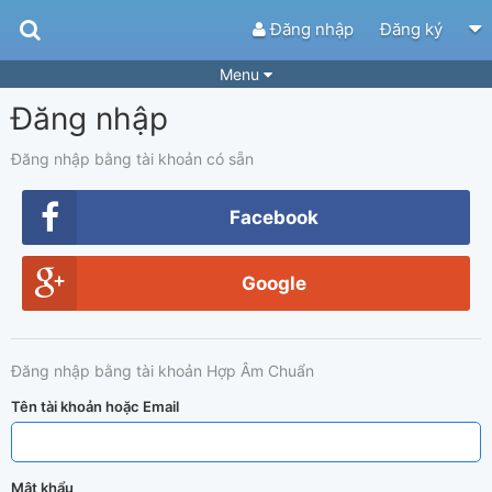
Đăng nhập
Đăng ký
Menu
Đăng nhập
Bài hát
Guitar Tabs
Playlist
Hợp âm
Đăng nhập bằng tài khoản có sẵn
Điệu bài hát
Thể loại
Facebook
Tìm theo hợp âm
Tải ứng dụng
Google
Yêu cầu hợp âm
Thành Viên
Khóa học
Quản lý
57
Đăng nhập bằng tài khoản Hợp Âm Chuẩn
Tắt quảng cáo
Tên tài khoản hoặc Email
Mật khẩu