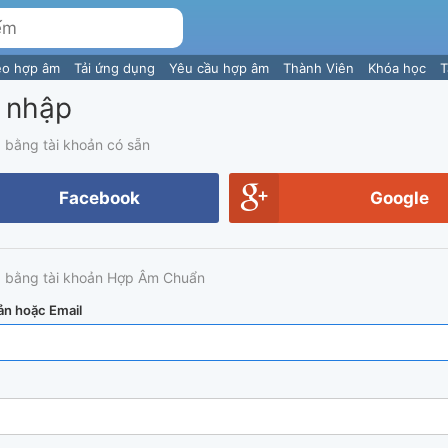
eo hợp âm
Tải ứng dụng
Yêu cầu hợp âm
Thành Viên
Khóa học
T
 nhập
 bằng tài khoản có sẵn
Facebook
Google
 bằng tài khoản Hợp Âm Chuẩn
ản hoặc Email