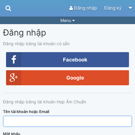
Đăng nhập
Đăng ký
Menu
Đăng nhập
Bài hát
Guitar Tabs
Playlist
Hợp âm
Đăng nhập bằng tài khoản có sẵn
Điệu bài hát
Thể loại
Facebook
Tìm theo hợp âm
Tải ứng dụng
Google
Yêu cầu hợp âm
Thành Viên
Khóa học
Quản lý
78
Đăng nhập bằng tài khoản Hợp Âm Chuẩn
Tắt quảng cáo
Tên tài khoản hoặc Email
Mật khẩu