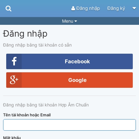
Đăng nhập
Đăng ký
Menu
Đăng nhập
Bài hát
Guitar Tabs
Playlist
Hợp âm
Đăng nhập bằng tài khoản có sẵn
Điệu bài hát
Thể loại
Facebook
Tìm theo hợp âm
Tải ứng dụng
Google
Yêu cầu hợp âm
Thành Viên
Khóa học
Quản lý
84
Đăng nhập bằng tài khoản Hợp Âm Chuẩn
Tắt quảng cáo
Tên tài khoản hoặc Email
Mật khẩu