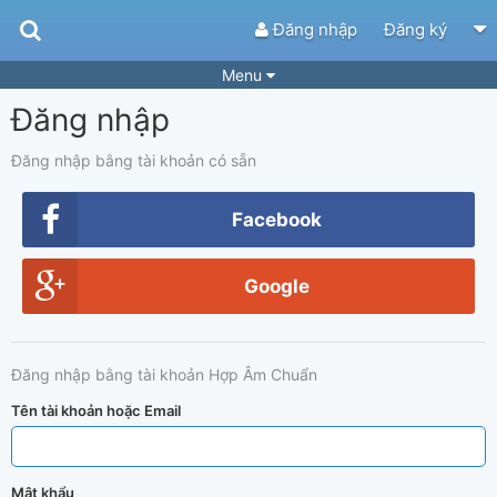
Đăng nhập
Đăng ký
Menu
Đăng nhập
Bài hát
Guitar Tabs
Playlist
Hợp âm
Đăng nhập bằng tài khoản có sẵn
Điệu bài hát
Thể loại
Facebook
Tìm theo hợp âm
Tải ứng dụng
Google
Yêu cầu hợp âm
Thành Viên
Khóa học
Quản lý
83
Đăng nhập bằng tài khoản Hợp Âm Chuẩn
Tắt quảng cáo
Tên tài khoản hoặc Email
Mật khẩu