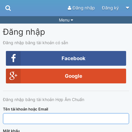
Đăng nhập
Đăng ký
Menu
Đăng nhập
Bài hát
Guitar Tabs
Playlist
Hợp âm
Đăng nhập bằng tài khoản có sẵn
Điệu bài hát
Thể loại
Facebook
Tìm theo hợp âm
Tải ứng dụng
Google
Yêu cầu hợp âm
Thành Viên
Khóa học
Quản lý
84
Đăng nhập bằng tài khoản Hợp Âm Chuẩn
Tắt quảng cáo
Tên tài khoản hoặc Email
Mật khẩu