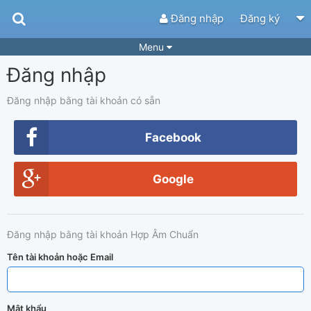
Đăng nhập
Đăng ký
Menu
Đăng nhập
Bài hát
Guitar Tabs
Playlist
Hợp âm
Đăng nhập bằng tài khoản có sẵn
Điệu bài hát
Thể loại
Facebook
Tìm theo hợp âm
Tải ứng dụng
Google
Yêu cầu hợp âm
Thành Viên
Khóa học
Quản lý
89
Đăng nhập bằng tài khoản Hợp Âm Chuẩn
Tắt quảng cáo
Tên tài khoản hoặc Email
Mật khẩu