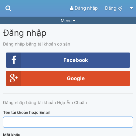
Đăng nhập
Đăng ký
Menu
Đăng nhập
Bài hát
Guitar Tabs
Playlist
Hợp âm
Đăng nhập bằng tài khoản có sẵn
Điệu bài hát
Thể loại
Facebook
Tìm theo hợp âm
Tải ứng dụng
Google
Yêu cầu hợp âm
Thành Viên
Khóa học
Quản lý
52
Đăng nhập bằng tài khoản Hợp Âm Chuẩn
Tắt quảng cáo
Tên tài khoản hoặc Email
Mật khẩu