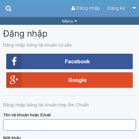
Đăng nhập
Đăng ký
Menu
Đăng nhập
Bài hát
Guitar Tabs
Playlist
Hợp âm
Đăng nhập bằng tài khoản có sẵn
Điệu bài hát
Thể loại
Facebook
Tìm theo hợp âm
Tải ứng dụng
Google
Yêu cầu hợp âm
Thành Viên
Khóa học
Quản lý
65
Đăng nhập bằng tài khoản Hợp Âm Chuẩn
Tắt quảng cáo
Tên tài khoản hoặc Email
Mật khẩu