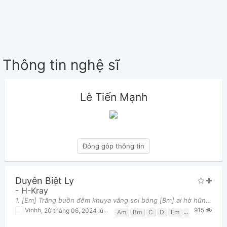
Thông tin nghệ sĩ
Lê Tiến Mạnh
Đóng góp thông tin
Duyên Biệt Ly
-
H-Kray
1. [Em] Trăng buồn đêm khuya vắng soi bóng [Bm] ai hờ hững nghiêng dài [C] Ai sầu vương khóc [D] ch
915
Vinhh
,
20 tháng 06, 2024 lúc 03:01pm
Am
Bm
C
D
Em
G
G6