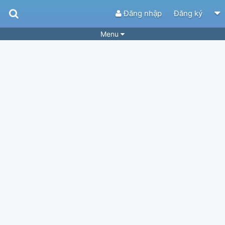
Đăng nhập
Đăng ký
Menu
Bài hát
Guitar Tabs
Playlist
Hợp âm
Điệu bài hát
Thể loại
Tìm theo hợp âm
Tải ứng dụng
Yêu cầu hợp âm
Thành Viên
Khóa học
Quản lý
87
Tắt quảng cáo