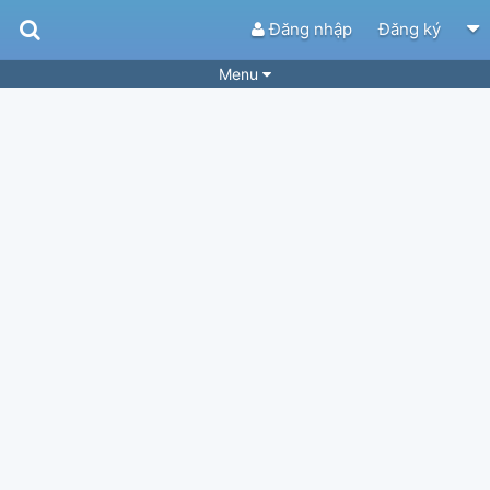
Đăng nhập
Đăng ký
Menu
Bài hát
Guitar Tabs
Playlist
Hợp âm
Điệu bài hát
Thể loại
Tìm theo hợp âm
Tải ứng dụng
Yêu cầu hợp âm
Thành Viên
Khóa học
Quản lý
65
Tắt quảng cáo