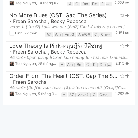
2,228
Tee Nguyen
,
14 tháng 02, 2023 lúc 01:46am
A
C
Dm
Em
F
Fm
G
Gm
No More Blues (OST. Gap The Series)
-
Freen Sarocha
,
Becky Rebecca
Verse 1: [Cmaj7] I still wonder [Em7] [Dm] if this is a dream [G] [Cmaj7] that someone like you [Em
2,151
Linh
,
22 tháng 02, 2023 lúc 09:09pm
A7
Am
Am/G
Am/G#
C
Cmaj7
Dm
Em
E
Love Theory Is Pink-ทฤษฎีรักนี้สีชมพู
-
Freen Sarocha
,
Becky Rebecca
-Verse1- bpen piang [C]kon kon neung tua tua bpai [Em]mai na sonjai dtae ru [F]bang mai ter ngai s
2,115
Tee Nguyen
,
25 tháng 01, 2023 lúc 10:50pm
A
Am
Bm
C
D
Dm
Em
F
F#
F
Order From The Heart (OST. Gap The Series - คำสั่งจากหัวใจ)
-
Freen Sarocha
-Verse1- [Dm]I'm your boss, [G]Listen to me ok? [Cmaj7]Come closer, closer, [A7]and be my lover [
1,282
Tee Nguyen
,
5 tháng 04, 2023 lúc 10:06am
A
A7
Asus4
C
Cmaj7
Dm
Em
F