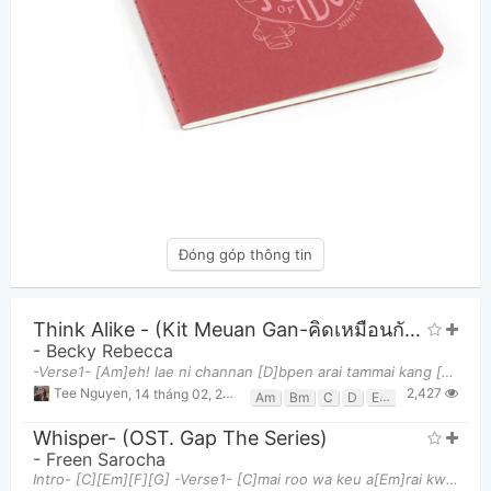
Đóng góp thông tin
Think Alike - (Kit Meuan Gan-คิดเหมือนกัน- OST. Gap The Series)
-
Becky Rebecca
-Verse1- [Am]eh! lae ni channan [D]bpen arai tammai kang [Bm]nai san baeb [Em]ni [Am]ooh! reu kwa
2,427
Tee Nguyen
,
14 tháng 02, 2023 lúc 12:30am
Am
Bm
C
D
Em
Gmaj7
Whisper- (OST. Gap The Series)
-
Freen Sarocha
Intro- [C][Em][F][G] -Verse1- [C]mai roo wa keu a[Em]rai kwam rusuek [F]ni meua mi ter glai dton