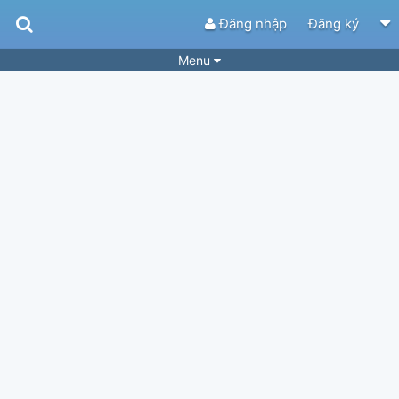
Đăng nhập
Đăng ký
Menu
Bài hát
Guitar Tabs
Playlist
Hợp âm
Điệu bài hát
Thể loại
Tìm theo hợp âm
Tải ứng dụng
Yêu cầu hợp âm
Thành Viên
Khóa học
Quản lý
74
Tắt quảng cáo