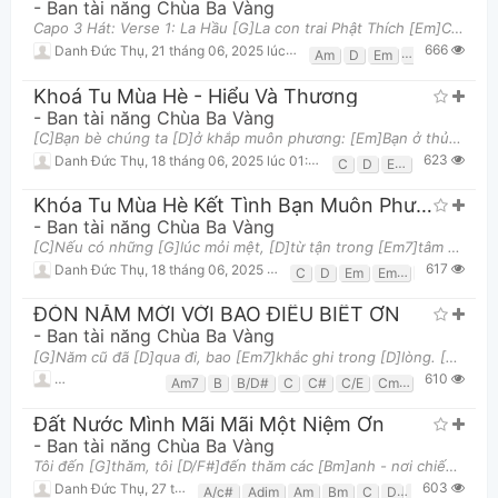
-
Ban tài năng Chùa Ba Vàng
Capo 3 Hát: Verse 1: La Hầu [G]La con trai Phật Thích [Em]Ca bỏ hoàng [Am]gia đi tu từ năm [D]
666
Danh Đức Thụ
,
21 tháng 06, 2025 lúc 08:06pm
Am
D
Em
G
Khoá Tu Mùa Hè - Hiểu Và Thương
-
Ban tài năng Chùa Ba Vàng
[C]Bạn bè chúng ta [D]ở khắp muôn phương: [Em]Bạn ở thủ đô, [D]mình miền biên giới, [C]nào mìn
623
Danh Đức Thụ
,
18 tháng 06, 2025 lúc 01:59pm
C
D
Em
Khóa Tu Mùa Hè Kết Tình Bạn Muôn Phương
-
Ban tài năng Chùa Ba Vàng
[C]Nếu có những [G]lúc mỏi mệt, [D]từ tận trong [Em7]tâm muốn tim yên bình, [C]nếu muốn soi [G]s
617
Danh Đức Thụ
,
18 tháng 06, 2025 lúc 11:23am
C
D
Em
Em7
G
ĐÓN NĂM MỚI VỚI BAO ĐIỀU BIẾT ƠN
-
Ban tài năng Chùa Ba Vàng
[G]Năm cũ đã [D]qua đi, bao [Em7]khắc ghi trong [D]lòng. [C]Thành công và [G/B]thất bại giúp [Am
610
Danh Đức Thụ
,
27 tháng 06, 2025 lúc 11:46am
Am7
B
B/D#
C
C#
C/E
Cm7
D
D/f#
D
Đất Nước Mình Mãi Mãi Một Niệm Ơn
-
Ban tài năng Chùa Ba Vàng
Tôi đến [G]thăm, tôi [D/F#]đến thăm các [Bm]anh - nơi chiến [G]trường xưa anh [D/F#]ra đi không [Em
603
Danh Đức Thụ
,
27 tháng 06, 2025 lúc 12:16pm
A/c#
Adim
Am
Bm
C
D
D/f#
E/G#