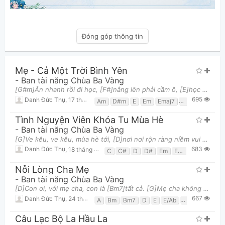
Đóng góp thông tin
Mẹ - Cả Một Trời Bình Yên
-
Ban tài năng Chùa Ba Vàng
[G#m]Ăn nhanh rồi đi học, [F#]nắng lên phải cầm ô, [E]học xong rồi về [F#]nhà, [D#m]mới thật là [
695
Danh Đức Thụ
,
17 tháng 08, 2025 lúc 11:31am
Am
D#m
E
Em
Emaj7
F
F#
Fmaj7
Tình Nguyện Viên Khóa Tu Mùa Hè
-
Ban tài năng Chùa Ba Vàng
[G]Ve kêu, ve kêu, mùa hè tới, [D]nơi nơi rộn ràng niềm vui mới. [Em]Hỡi tình nguyện viên, [C]nào
683
Danh Đức Thụ
,
18 tháng 06, 2025 lúc 10:51am
C
C#
D
D#
Em
Em7
Fm
G
G
Nỗi Lòng Cha Mẹ
-
Ban tài năng Chùa Ba Vàng
[D]Con ơi, với mẹ cha, con là [Bm7]tất cả. [G]Mẹ cha không ngại vất vả, [A]hèn dơ; [G]chỉ mong con
667
Danh Đức Thụ
,
24 tháng 06, 2025 lúc 11:11am
A
Bm
Bm7
D
E
E/Ab
Em
Em7
F#
Câu Lạc Bộ La Hầu La