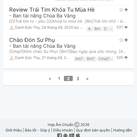
Review Trái Tim Khóa Tu Mùa Hè
-
Ban tài năng Chùa Ba Vàng
[D]Trái tim to - yêu [G]khoá tu mùa hè. [Bm]Trái tim nhỏ - bạn [A]bè thân thương. [D]Rung run
537
Danh Đức Thụ
,
24 tháng 06, 2025 lúc 10:08am
A
Bm
D
G
Chào Đón Sư Phụ
-
Ban tài năng Chùa Ba Vàng
[Cmaj7]Kính chào Sư Phụ! [Bm7]Bao ngày qua ước mong, [Am7]lòng chúng con rạng [D]ngời, [G]bước
520
Danh Đức Thụ
,
27 tháng 06, 2025 lúc 11:56am
Am7
Bm7
Cmaj7
D
G
<
1
2
3
>
Hợp Âm Chuẩn Ⓒ 2026
Giới thiệu
|
Báo lỗi - Góp ý
|
Điều khoản
|
Quy định bản quyền
|
Hướng dẫn