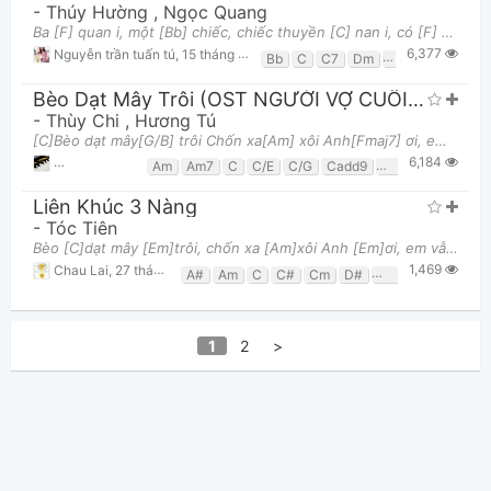
-
Thúy Hường
,
Ngọc Quang
Ba [F] quan i, một [Bb] chiếc, chiếc thuyền [C] nan i, có [F] về là về với hội Có, có gái ngoan, gá
6,377
Nguyễn trần tuấn tú
,
15 tháng 05, 2018 lúc 10:56pm
Bb
C
C7
Dm
F
Gm
Bèo Dạt Mây Trôi (OST NGƯỜI VỢ CUỐI CÙNG)
-
Thùy Chi
,
Hương Tú
[C]Bèo dạt mây[G/B] trôi Chốn xa[Am] xôi Anh[Fmaj7] ơi, em vẫn[C] đợi bèo[G] dạt [C]Mây[Em7] trôi
6,184
phamsangto2906
,
13 tháng 12, 2023 lúc 08:56am
Am
Am7
C
C/E
C/G
Cadd9
Csus4
Dm7
E
Liên Khúc 3 Nàng
-
Tóc Tiên
Bèo [C]dạt mây [Em]trôi, chốn xa [Am]xôi Anh [Em]ơi, em vẫn [Dm]đợi bèo [C]dạt, mây í i ì trôi Chi
1,469
Chau Lai
,
27 tháng 10, 2024 lúc 08:47pm
A#
Am
C
C#
Cm
D#
Dm
Em
F
F#
1
2
>