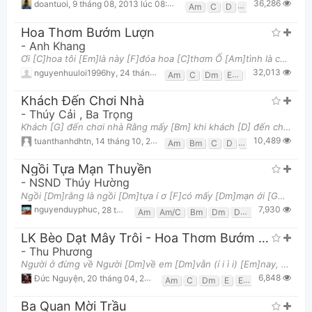
36,286
doantuoi
,
9 tháng 08, 2013 lúc 08:00am
Am
C
D
G
Hoa Thơm Bướm Lượn
-
Anh Khang
Ơi [C]hoa tôi [Em]là này [F]đóa hoa [C]thơm Ố [Am]tình là con bướm [G]lượn Ố [F]tình là con bướm [
32,013
nguyenhuuloi1996hy
,
24 tháng 02, 2017 lúc 07:04pm
Am
C
Dm
Em
F
G
Khách Đến Chơi Nhà
-
Thúy Cải
,
Ba Trọng
Khách [G] đến chơi nhà Rằng mấy [Bm] khi khách [D] đến chơi [G] nhà Hát lời rót [C] xuống chén trà m
10,489
tuanthanhdhtn
,
14 tháng 10, 2015 lúc 06:56pm
Am
Bm
C
D
Em
G
Ngồi Tựa Mạn Thuyền
-
NSND Thúy Hường
Ngồi [Dm]rằng là ngồi [Dm]tựa í ơ [F]có mấy [Dm]mạn ới [Gm]ơ [Dm]thuyền là ngồi [F]tựa có a mạn [Dm
7,930
nguyenduyphuc
,
28 tháng 12, 2019 lúc 12:12am
Am
Am/C
Bm
Dm
Dm7
Em7
F
G
LK Bèo Dạt Mây Trôi - Hoa Thơm Bướm Lượn - Người Ở Đừng Về
-
Thu Phương
Người ở đừng về Người [Dm]về em [Dm]vẫn (í i ì i) [Em]nay, [F]Có mấy [Em]khóc i [Am]thầm [F]Đôi í
6,848
Đức Nguyện
,
20 tháng 04, 2019 lúc 07:25pm
Am
C
Dm
E
Em
F
G
Ba Quan Mời Trầu