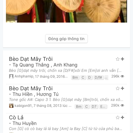
Đóng góp thông tin
Bèo Dạt Mây Trôi
-
Tạ Quang Thắng
,
Anh Khang
Bèo [G]dạt mây trôi, chốn xa [D/F#]xôi Em [Em]ơi anh vẫn [C]đợi bèo [D]dạt. [G]Mây... trôi chim
296k
Anhphamip
,
17 tháng 09, 2016 lúc 12:47am
Bm
C
D
D/f#
Em
G
Bèo Dạt Mây Trôi
-
Thu Hiền
,
Hương Tú
Tone gốc A#: Capo 3 1. Bèo [G]dạt mây [Bm]trôi, chốn xa xôi Anh [Em]ơi, em vẫn [C]đợi bèo [G]dạt,
290k
kabigon91
,
7 tháng 08, 2013 lúc 11:47am
Bm
C
D7
Em
G
Cò Lả
-
Thu Huyền
Con [G] cò cò bay lả lả bay [Am] la Bay [C] từ từ cửa phủ bay [Am] ra ra cánh [C] đồng Tình tính t