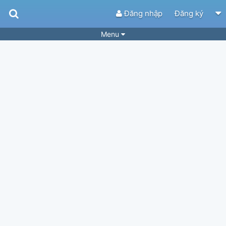
Đăng nhập
Đăng ký
Menu
Bài hát
Guitar Tabs
Playlist
Hợp âm
Điệu bài hát
Thể loại
Tìm theo hợp âm
Tải ứng dụng
Yêu cầu hợp âm
Thành Viên
Khóa học
Quản lý
58
Tắt quảng cáo