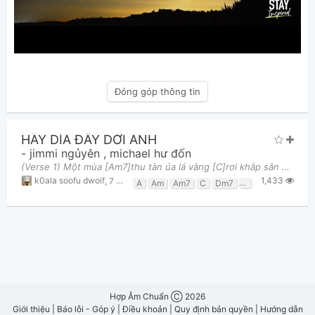
Đóng góp thông tin
HÃY DÌA ĐÂY DỚI ANH
-
jimmi ngủyên
,
michael hư đốn
(Verse 1) Một mùa [Am7]thu tàn úa lá vàng [C]rơi khắp sân Mình [Dm7]anh nơi đây cô đơn lặng [E7]lẽ
1,433
k0ala soofu dwoif
,
7 tháng 11, 2021 lúc 10:15pm
A
Am
Am7
C
Dm7
E
E7
Em7
G7
Hợp Âm Chuẩn Ⓒ 2026
Giới thiệu
|
Báo lỗi - Góp ý
|
Điều khoản
|
Quy định bản quyền
|
Hướng dẫn