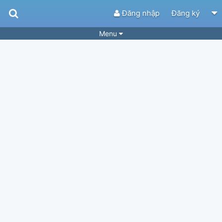
Đăng nhập
Đăng ký
Menu
Bài hát
Guitar Tabs
Playlist
Hợp âm
Điệu bài hát
Thể loại
Tìm theo hợp âm
Tải ứng dụng
Yêu cầu hợp âm
Thành Viên
Khóa học
Quản lý
84
Tắt quảng cáo