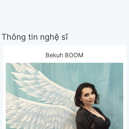
Thông tin nghệ sĩ
Bekuh BOOM