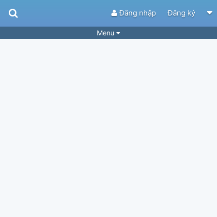
Đăng nhập
Đăng ký
Menu
Bài hát
Guitar Tabs
Playlist
Hợp âm
Điệu bài hát
Thể loại
Tìm theo hợp âm
Tải ứng dụng
Yêu cầu hợp âm
Thành Viên
Khóa học
Quản lý
66
Tắt quảng cáo