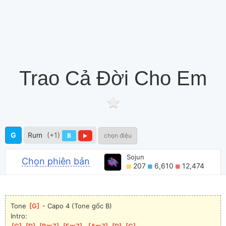
Trao Cả Đời Cho Em
G
Rum
(+1)
B
chọn điệu
Sojun
Chọn phiên bản
207
6,610
12,474
Tone 
[
G
]
 - Capo 4 (Tone gốc B)
Intro:
[
C
]
[
D
]
[
Bm7
]
[
Em7
]
, 
[
Am7
]
[
D
]
[
G
]