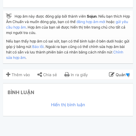
👋
Hợp âm này được đóng góp bởi thành viên
Sojun
. Nếu bạn thích Hợp
Âm Chuẩn và muốn đóng góp, bạn có thể
đăng hợp âm mới
hoặc
gửi yêu
cầu hợp âm
. Hợp âm của bạn sẽ được hiển thị trên trang chủ cho tất cả
mọi người tra cứu.
Nếu bạn thấy hợp âm có sai sót, bạn có thể bình luận ở bên dưới hoặc gửi
góp ý bằng nút
Báo lỗi
. Ngoài ra bạn cũng có thể chỉnh sửa hợp âm bài
hát có sẵn và lưu thành phiên bản cá nhân bằng cách nhấn nút
Chỉnh
sửa hợp âm
.
Thêm vào
Chia sẻ
In ra giấy
Quản lý
ngày 20 tháng 05, 2026
Cập nhật:
BÌNH LUẬN
518
Lượt xem:
Hiển thị bình luận
Sojun
Người đăng:
(kabigon91 đã duyệt)
DT Tập Rap
,
Rum
Tác giả:
Nhạc Trẻ
Thể loại: