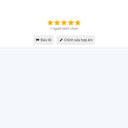
1 người bình chọn
Báo lỗi
Chỉnh sửa hợp âm