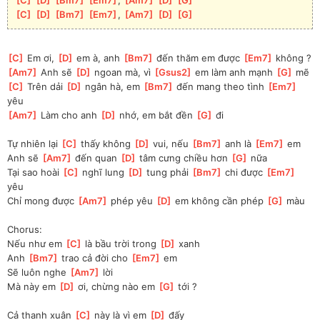
[
C
]
[
D
]
[
Bm7
]
[
Em7
]
, 
[
Am7
]
[
D
]
[
G
]
[
C
]
 Em ơi, 
[
D
]
 em à, anh 
[
Bm7
]
 đến thăm em được 
[
Em7
]
 không ?
[
Am7
]
 Anh sẽ 
[
D
]
 ngoan mà, vì 
[
Gsus2
]
 em làm anh mạnh 
[
G
]
 mẽ
[
C
]
 Trên dải 
[
D
]
 ngân hà, em 
[
Bm7
]
 đến mang theo tình 
[
Em7
]
yêu
[
Am7
]
 Làm cho anh 
[
D
]
 nhớ, em bắt đền 
[
G
]
 đi
Tự nhiên lại 
[
C
]
 thấy không 
[
D
]
 vui, nếu 
[
Bm7
]
 anh là 
[
Em7
]
 em
Anh sẽ 
[
Am7
]
 đến quan 
[
D
]
 tâm cưng chiều hơn 
[
G
]
 nữa
Tại sao hoài 
[
C
]
 nghĩ lung 
[
D
]
 tung phải 
[
Bm7
]
 chi được 
[
Em7
]
yêu
Chỉ mong được 
[
Am7
]
 phép yêu 
[
D
]
 em không cần phép 
[
G
]
 màu
Chorus:
Nếu như em 
[
C
]
 là bầu trời trong 
[
D
]
 xanh
Anh 
[
Bm7
]
 trao cả đời cho 
[
Em7
]
 em
Sẽ luôn nghe 
[
Am7
]
 lời
Mà này em 
[
D
]
 ơi, chừng nào em 
[
G
]
 tới ?
Cả thanh xuân 
[
C
]
 này là vì em 
[
D
]
 đấy 