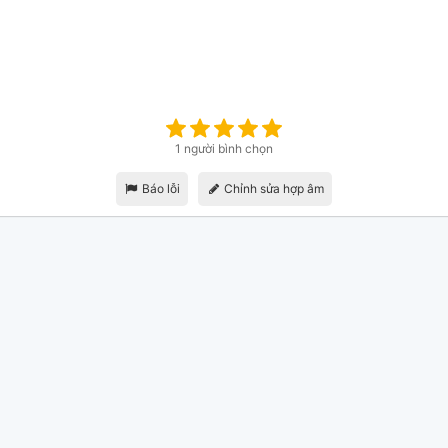
1 người bình chọn
Báo lỗi
Chỉnh sửa hợp âm