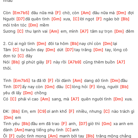
nhau
Còn 
[
Em7b5
]
 đâu nữa mà 
[
F
]
 chờ, còn 
[
Am
]
 đâu nữa mà 
[
Dm
]
 đợi
Người 
[
D7
]
đã quên tình 
[
Gm
]
 xưa, 
[
C
]
lời ngọt 
[
F
]
 ngào bờ 
[
Bb
]
môi trên tóc 
[
Dm
]
 mềm
Sương 
[
C
]
 thu lạnh vai 
[
Am
]
 em, mình 
[
A7
]
 tâm sự trọn 
[
Dm
]
 đêm
2. Có ai ngờ tình 
[
Dm
]
 đôi ta hôm 
[
Bb
]
nay chỉ còn 
[
Dm
]
lại
Tâm 
[
C
]
 tư buồn day 
[
Dm
]
 dứt 
[
D7
]
tay trắng 
[
Gm
]
 tay, lòng cô 
đơn từ 
[
C
]
 đây
Nói 
[
Bb
]
 gì phút giây 
[
F
]
 này rồi 
[
A7b9
]
 cũng thêm buồn 
[
A7
]
thôi.
Tình 
[
Em7b5
]
 ta đã lỡ 
[
F
]
 rồi đành 
[
Am
]
 dang dở tình 
[
Dm
]
đầu
Tình 
[
D7
]
ấy nay còn 
[
Gm
]
 đâu 
[
C
]
lòng hỏi 
[
F
]
 lòng, người 
[
Bb
]
yêu đi lấy 
[
Dm
]
 chồng
Có 
[
C
]
 phải vì cao 
[
Am
]
 sang, mà 
[
A7
]
 quên người tình 
[
Dm
]
 xưa.
ĐK: 
[
Bb
]
 Em, em 
[
C9
]
ơi anh khổ 
[
F
]
 nhiều, nhưng 
[
C
]
 nào trách gì 
[
Dm
]
 em
Tình yêu 
[
Bb
]
đầu em đã trao 
[
F
]
 anh, 
[
D7
]
giờ thì 
[
Gm
]
 xa anh em 
đành 
[
Am
]
mang tiếng phụ tình 
[
C
]
anh
Ôi 
[
F
]
 cuộc tình mong 
[
Am
]
 manh bởi tay 
[
Bb
]
 trắng mộng chẳng 
[