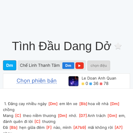
Tình Đầu Dang Dở
Dm
Chế Linh Thanh Tâm
Dm
chọn điệu
Le Doan Anh Quan
Chọn phiên bản
0
36
78
 1. Đắng cay nhiều ngày 
[
Dm
]
 em lên xe 
[
Bb
]
hoa về nhà 
[
Dm
]
chồng
Mang 
[
C
]
 theo niềm thương 
[
Dm
]
 nhớ. 
[
D7
]
Anh trách 
[
Gm
]
 em, 
đành quên đi lời 
[
C
]
 thương
Đã 
[
Bb
]
 hẹn giữa đêm 
[
F
]
 nào, mình 
[
A7b9
]
 mãi không rời 
[
A7
]