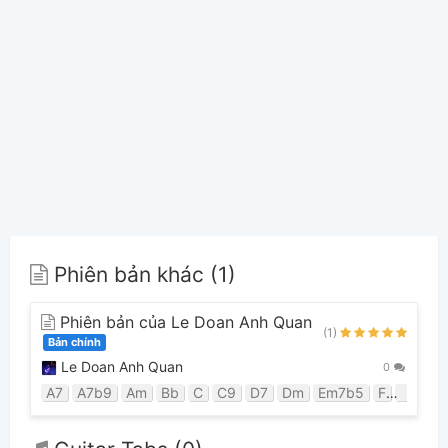
Phiên bản khác (1)
Phiên bản của Le Doan Anh Quan
(1)
Bản chính
Le Doan Anh Quan
0
A7
A7b9
Am
Bb
C
C9
D7
Dm
Em7b5
F
Gm