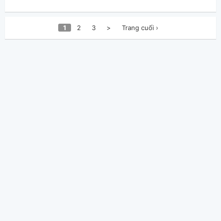
1
2
3
>
Trang cuối ›