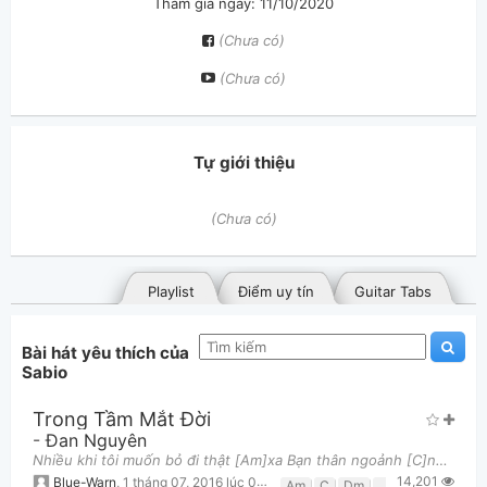
Tham gia ngày: 11/10/2020
(Chưa có)
(Chưa có)
Tự giới thiệu
(Chưa có)
Playlist
Điểm uy tín
Guitar Tabs
Bài hát yêu thích của
Sabio
Trong Tầm Mắt Đời
-
Đan Nguyên
Nhiều khi tôi muốn bỏ đi thật [Am]xa Bạn thân ngoảnh [C]ngơ như người xa [Am]lạ Người mình bao năm c
14,201
Bài hát đã đăng
Bài hát yêu thích
Blue-Warn
,
1 tháng 07, 2016 lúc 06:59pm
Am
C
Dm
E7