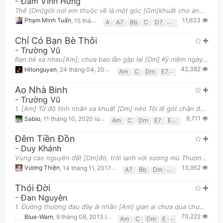
-
Đàm Vĩnh Hưng
Thế [Dm]giới nơi em thuộc về là một góc [Gm]khuất cho anh đợi chờ Thế [C]giới nơi em thuộc về chỉ củ
11,633
Phạm Minh Tuấn
,
15 tháng 11, 2014 lúc 09:14pm
A
A7
Bb
C
D7
Dm
E
F
Gm
Chỉ Có Bạn Bè Thôi
-
Trường Vũ
Bạn bè xa nhau[Am], chưa bao lần gặp lại [Dm] Kỷ niệm ngày xưa[G7], sao nói hết cho vừa [Am] Anh ở p
42,382
Hitonguyen
,
24 tháng 04, 2014 lúc 11:47am
Am
C
Dm
E7
F
G7
Áo Nhà Binh
-
Trường Vũ
1. [Am] Từ độ tình nhân xa khuất [Dm] nẻo Tôi lê gót chân độc [Am] hành từng [G] đêm nghe hoang [C]
9,711
Sabio
,
11 tháng 10, 2020 lúc 01:49pm
Am
C
Dm
E7
Em
F
G
Đêm Tiền Đồn
-
Duy Khánh
Vùng cao nguyên đất [Dm]đỏ, trời lạnh với sương mù Thương mến [Bb]anh vượt [F]đường xa đến [Dm]đây
13,952
Vương Thiện
,
14 tháng 11, 2017 lúc 01:02pm
A7
Bb
Dm
F
Gm
Thói Đời
-
Đan Nguyên
1. Đường thương đau đày ải nhân [Am] gian ai chưa qua chưa phải là người Trong thói [C] đời, cười r
70,222
Blue-Warn
,
9 tháng 08, 2013 lúc 06:20am
Am
C
Dm
E
E7
F