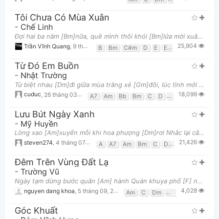
Tôi Chưa Có Mùa Xuân
-
Chế Linh
Đợi hai ba năm [Bm]nữa, quê mình thôi khói [Bm]lửa mời xuân đến với [Bm]tôi, giờ này còn nổi [Em]tr
25,904
Trần Vĩnh Quang
,
9 tháng 08, 2013 lúc 01:17pm
B
Bm
C#m
D
E
Ebm
Em
F#
F#
Từ Đó Em Buồn
-
Nhật Trường
Thông tin chung
Từ biệt nhau [Dm]đi giữa mùa trăng xẻ [Gm]đôi, lúc tình mới thành [Dm]lời Trông nhau lần [Bb]cuối, n
18,099
cuduc
,
26 tháng 03, 2014 lúc 02:19pm
A7
Am
Bb
Bm
C
D
Dm
Em
F
G
Lưu Bút Ngày Xanh
-
Mỹ Huyền
Lòng xao [Am]xuyến mỗi khi hoa phượng [Dm]rơi Nhắc lại câu chuyện [Am]buồn Trường còn [Dm]kia ôi mái
21,426
steven274
,
4 tháng 07, 2014 lúc 11:44pm
A
A7
Am
Bm
C
D
Dm
E
E7
G
Đêm Trên Vùng Đất Lạ
-
Trường Vũ
Ngày tạm dừng bước quân [Am] hành Quán khuya phố [F] nhỏ trông mưa sự [Am] tình Vào cuối [F] tháng
4,028
nguyen dang khoa
,
5 tháng 09, 2020 lúc 12:52am
Am
C
Dm
E7
F
Góc Khuất