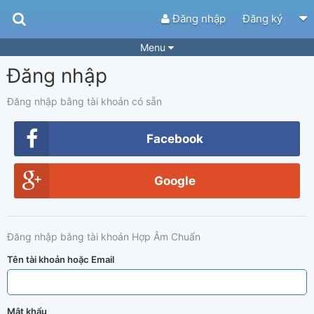
Đăng nhập
Đăng ký
Menu
Đăng nhập
Bài hát
Guitar Tabs
Playlist
Hợp âm
Đăng nhập bằng tài khoản có sẵn
Điệu bài hát
Thể loại
Facebook
Tìm theo hợp âm
Tải ứng dụng
Google
Yêu cầu hợp âm
Thành Viên
Khóa học
Quản lý
74
Đăng nhập bằng tài khoản Hợp Âm Chuẩn
Tắt quảng cáo
Tên tài khoản hoặc Email
Mật khẩu