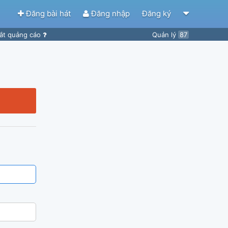
Đăng bài hát
Đăng nhập
Đăng ký
ắt quảng cáo
Quản lý
87