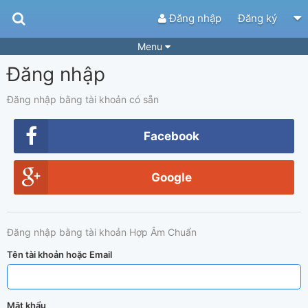
Đăng nhập
Đăng ký
Menu
Đăng nhập
Bài hát
Guitar Tabs
Playlist
Hợp âm
Đăng nhập bằng tài khoản có sẵn
Điệu bài hát
Thể loại
Facebook
Tìm theo hợp âm
Tải ứng dụng
Google
Yêu cầu hợp âm
Thành Viên
Khóa học
Quản lý
53
Đăng nhập bằng tài khoản Hợp Âm Chuẩn
Tắt quảng cáo
Tên tài khoản hoặc Email
Mật khẩu