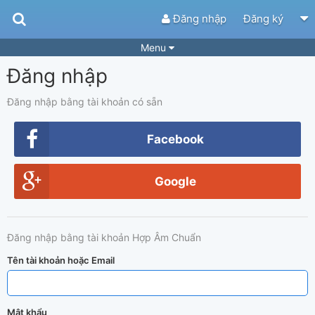
Đăng nhập
Đăng ký
Menu
Đăng nhập
Bài hát
Guitar Tabs
Playlist
Hợp âm
Đăng nhập bằng tài khoản có sẵn
Điệu bài hát
Thể loại
Facebook
Tìm theo hợp âm
Tải ứng dụng
Google
Yêu cầu hợp âm
Thành Viên
Khóa học
Quản lý
51
Đăng nhập bằng tài khoản Hợp Âm Chuẩn
Tắt quảng cáo
Tên tài khoản hoặc Email
Mật khẩu