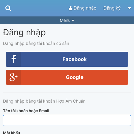
Đăng nhập
Đăng ký
Menu
Đăng nhập
Bài hát
Guitar Tabs
Playlist
Hợp âm
Đăng nhập bằng tài khoản có sẵn
Điệu bài hát
Thể loại
Facebook
Tìm theo hợp âm
Tải ứng dụng
Google
Yêu cầu hợp âm
Thành Viên
Khóa học
Quản lý
66
Đăng nhập bằng tài khoản Hợp Âm Chuẩn
Tắt quảng cáo
Tên tài khoản hoặc Email
Mật khẩu