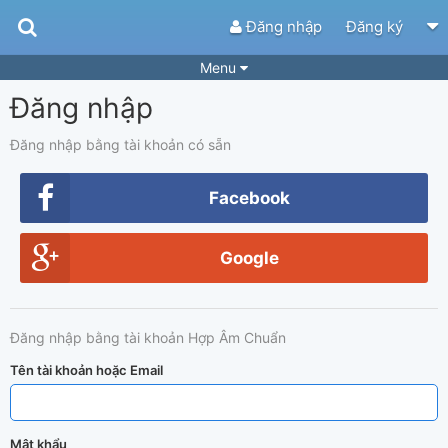
Đăng nhập
Đăng ký
Menu
Đăng nhập
Bài hát
Guitar Tabs
Playlist
Hợp âm
Đăng nhập bằng tài khoản có sẵn
Điệu bài hát
Thể loại
Facebook
Tìm theo hợp âm
Tải ứng dụng
Google
Yêu cầu hợp âm
Thành Viên
Khóa học
Quản lý
66
Đăng nhập bằng tài khoản Hợp Âm Chuẩn
Tắt quảng cáo
Tên tài khoản hoặc Email
Mật khẩu