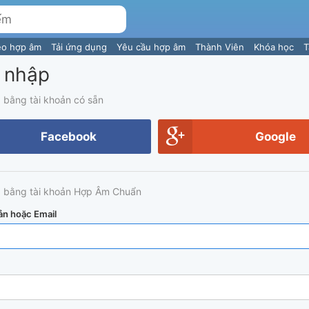
eo hợp âm
Tải ứng dụng
Yêu cầu hợp âm
Thành Viên
Khóa học
T
 nhập
 bằng tài khoản có sẵn
Facebook
Google
 bằng tài khoản Hợp Âm Chuẩn
ản hoặc Email