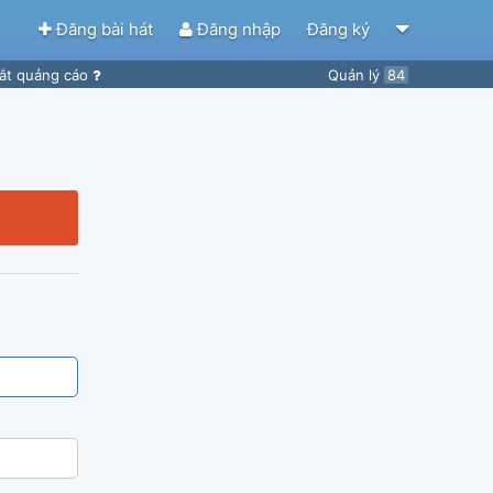
Đăng bài hát
Đăng nhập
Đăng ký
ắt quảng cáo
Quản lý
84