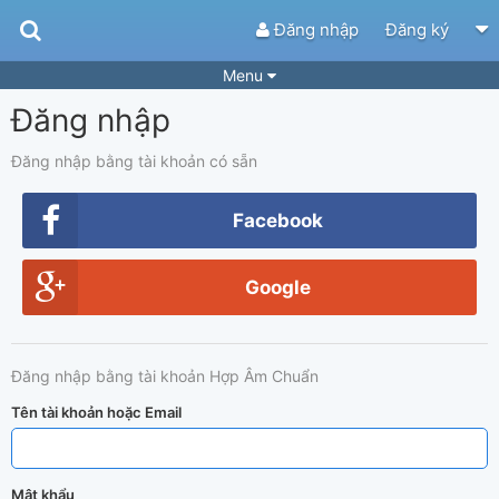
Đăng nhập
Đăng ký
Menu
Đăng nhập
Bài hát
Guitar Tabs
Playlist
Hợp âm
Đăng nhập bằng tài khoản có sẵn
Điệu bài hát
Thể loại
Facebook
Tìm theo hợp âm
Tải ứng dụng
Google
Yêu cầu hợp âm
Thành Viên
Khóa học
Quản lý
47
Đăng nhập bằng tài khoản Hợp Âm Chuẩn
Tắt quảng cáo
Tên tài khoản hoặc Email
Mật khẩu