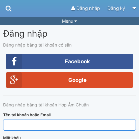
Đăng nhập
Đăng ký
Menu
Đăng nhập
Bài hát
Guitar Tabs
Playlist
Hợp âm
Đăng nhập bằng tài khoản có sẵn
Điệu bài hát
Thể loại
Facebook
Tìm theo hợp âm
Tải ứng dụng
Google
Yêu cầu hợp âm
Thành Viên
Khóa học
Quản lý
73
Đăng nhập bằng tài khoản Hợp Âm Chuẩn
Tắt quảng cáo
Tên tài khoản hoặc Email
Mật khẩu