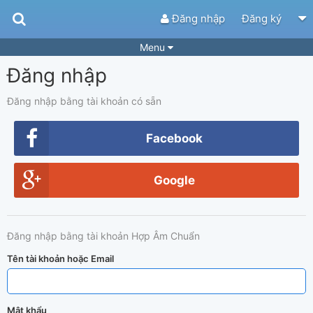
Đăng nhập
Đăng ký
Menu
Đăng nhập
Bài hát
Guitar Tabs
Playlist
Hợp âm
Đăng nhập bằng tài khoản có sẵn
Điệu bài hát
Thể loại
Facebook
Tìm theo hợp âm
Tải ứng dụng
Google
Yêu cầu hợp âm
Thành Viên
Khóa học
Quản lý
84
Đăng nhập bằng tài khoản Hợp Âm Chuẩn
Tắt quảng cáo
Tên tài khoản hoặc Email
Mật khẩu