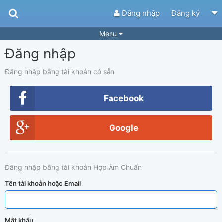
Đăng nhập
Đăng ký
Menu
Đăng nhập
Bài hát
Guitar Tabs
Playlist
Hợp âm
Đăng nhập bằng tài khoản có sẵn
Điệu bài hát
Thể loại
Facebook
Tìm theo hợp âm
Tải ứng dụng
Google
Yêu cầu hợp âm
Thành Viên
Khóa học
Quản lý
70
Đăng nhập bằng tài khoản Hợp Âm Chuẩn
Tắt quảng cáo
Tên tài khoản hoặc Email
Mật khẩu