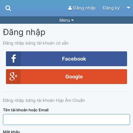
Đăng nhập
Đăng ký
Menu
Đăng nhập
Bài hát
Guitar Tabs
Playlist
Hợp âm
Đăng nhập bằng tài khoản có sẵn
Điệu bài hát
Thể loại
Facebook
Tìm theo hợp âm
Tải ứng dụng
Google
Yêu cầu hợp âm
Thành Viên
Khóa học
Quản lý
48
Đăng nhập bằng tài khoản Hợp Âm Chuẩn
Tắt quảng cáo
Tên tài khoản hoặc Email
Mật khẩu