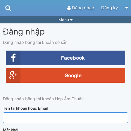
Đăng nhập
Đăng ký
Menu
Đăng nhập
Bài hát
Guitar Tabs
Playlist
Hợp âm
Đăng nhập bằng tài khoản có sẵn
Điệu bài hát
Thể loại
Facebook
Tìm theo hợp âm
Tải ứng dụng
Google
Yêu cầu hợp âm
Thành Viên
Khóa học
Quản lý
99
Đăng nhập bằng tài khoản Hợp Âm Chuẩn
Tắt quảng cáo
Tên tài khoản hoặc Email
Mật khẩu