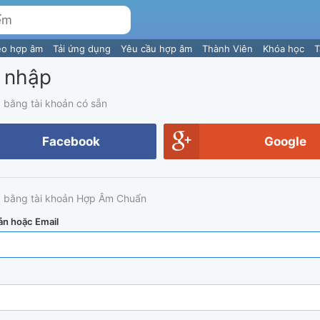
eo hợp âm
Tải ứng dụng
Yêu cầu hợp âm
Thành Viên
Khóa học
T
 nhập
 bằng tài khoản có sẵn
Facebook
Google
 bằng tài khoản Hợp Âm Chuẩn
ản hoặc Email