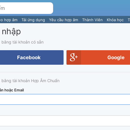
eo hợp âm
Tải ứng dụng
Yêu cầu hợp âm
Thành Viên
Khóa học
T
 nhập
 bằng tài khoản có sẵn
Facebook
Google
 bằng tài khoản Hợp Âm Chuẩn
ản hoặc Email