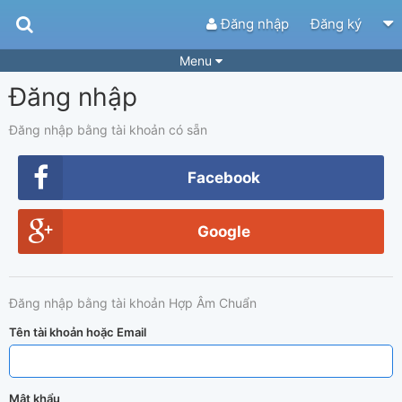
Đăng nhập
Đăng ký
Menu
Đăng nhập
Bài hát
Guitar Tabs
Playlist
Hợp âm
Đăng nhập bằng tài khoản có sẵn
Điệu bài hát
Thể loại
Facebook
Tìm theo hợp âm
Tải ứng dụng
Google
Yêu cầu hợp âm
Thành Viên
Khóa học
Quản lý
82
Đăng nhập bằng tài khoản Hợp Âm Chuẩn
Tắt quảng cáo
Tên tài khoản hoặc Email
Mật khẩu