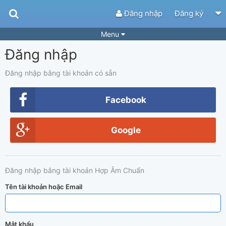
Đăng nhập
Đăng ký
Menu
Đăng nhập
Bài hát
Guitar Tabs
Playlist
Hợp âm
Đăng nhập bằng tài khoản có sẵn
Điệu bài hát
Thể loại
Facebook
Tìm theo hợp âm
Tải ứng dụng
Google
Yêu cầu hợp âm
Thành Viên
Khóa học
Quản lý
66
Đăng nhập bằng tài khoản Hợp Âm Chuẩn
Tắt quảng cáo
Tên tài khoản hoặc Email
Mật khẩu