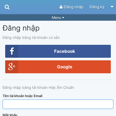
Đăng nhập
Đăng ký
Menu
Đăng nhập
Bài hát
Guitar Tabs
Playlist
Hợp âm
Đăng nhập bằng tài khoản có sẵn
Điệu bài hát
Thể loại
Facebook
Tìm theo hợp âm
Tải ứng dụng
Google
Yêu cầu hợp âm
Thành Viên
Khóa học
Quản lý
68
Đăng nhập bằng tài khoản Hợp Âm Chuẩn
Tắt quảng cáo
Tên tài khoản hoặc Email
Mật khẩu