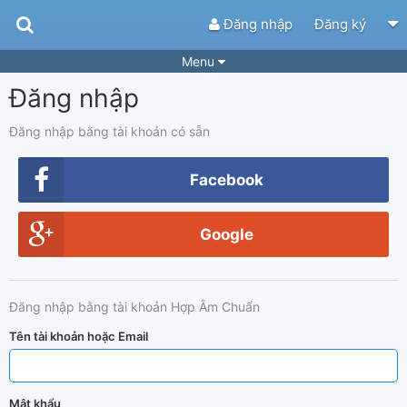
Đăng nhập
Đăng ký
Menu
Đăng nhập
Bài hát
Guitar Tabs
Playlist
Hợp âm
Đăng nhập bằng tài khoản có sẵn
Điệu bài hát
Thể loại
Facebook
Tìm theo hợp âm
Tải ứng dụng
Google
Yêu cầu hợp âm
Thành Viên
Khóa học
Quản lý
65
Đăng nhập bằng tài khoản Hợp Âm Chuẩn
Tắt quảng cáo
Tên tài khoản hoặc Email
Mật khẩu