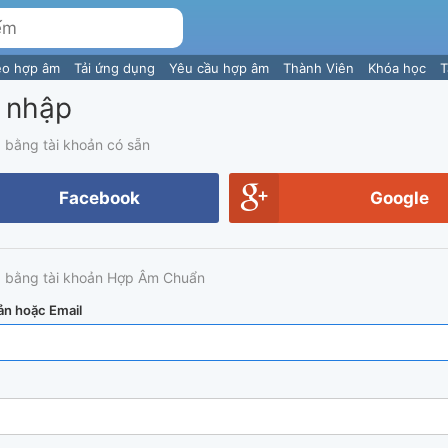
eo hợp âm
Tải ứng dụng
Yêu cầu hợp âm
Thành Viên
Khóa học
T
 nhập
 bằng tài khoản có sẵn
Facebook
Google
 bằng tài khoản Hợp Âm Chuẩn
ản hoặc Email