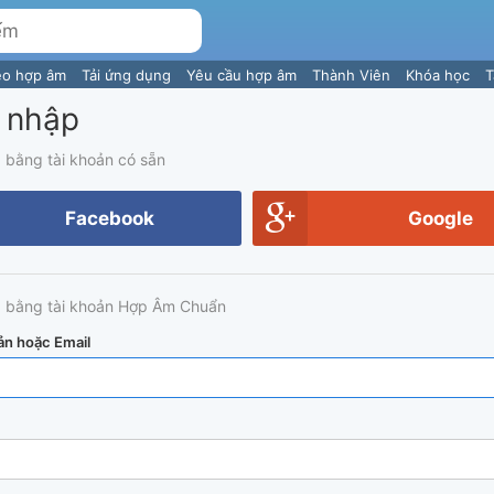
eo hợp âm
Tải ứng dụng
Yêu cầu hợp âm
Thành Viên
Khóa học
T
 nhập
 bằng tài khoản có sẵn
Facebook
Google
 bằng tài khoản Hợp Âm Chuẩn
ản hoặc Email